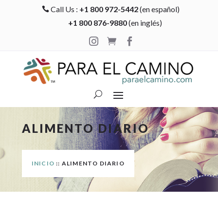
Call Us :
+1 800 972-5442
(en español)

+1 800 876-9880
(en inglés)



ALIMENTO DIARIO
INICIO
:: ALIMENTO DIARIO