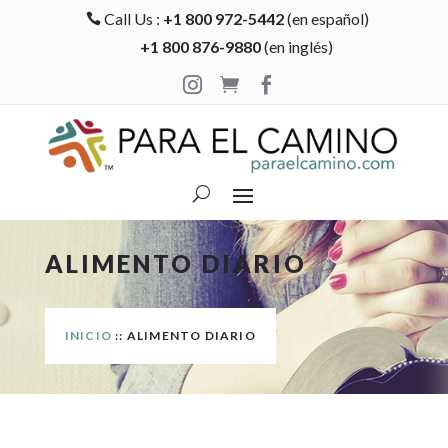
Call Us :
+1 800 972-5442
(en español)

+1 800 876-9880
(en inglés)



ALIMENTO DIARIO
INICIO
:: ALIMENTO DIARIO