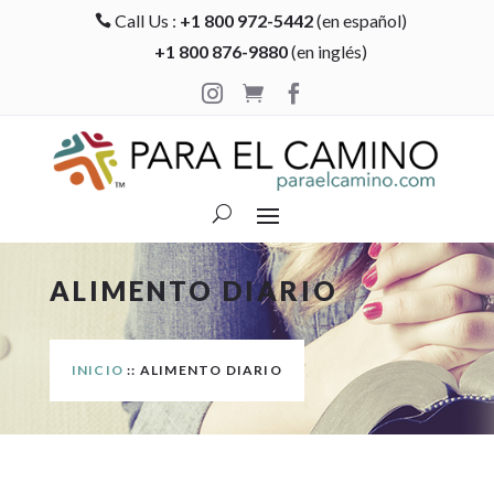
Call Us :
+1 800 972-5442
(en español)

+1 800 876-9880
(en inglés)



ALIMENTO DIARIO
INICIO
:: ALIMENTO DIARIO