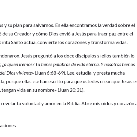
os y su plan para salvarnos. En ella encontramos la verdad sobre el
 de su Creador y cómo Dios envió a Jesús para traer paz entre el
spíritu Santo actúa, convierte los corazones y transforma vidas.
donaron, Jesús preguntó a los doce discípulos si ellos también lo
, ¿a quién iremos? Tú tienes palabras de vida eterna. Y nosotros hemos
 del Dios viviente»
(Juan 6:68-69). Lee, estudia, y presta mucha
ida, porque ellas «se han escrito para que ustedes crean que Jesús e
er, tengan vida en su nombre» (Juan 20:31).
revelar tu voluntad y amor en la Biblia. Abre mis oídos y corazón 
Naciones