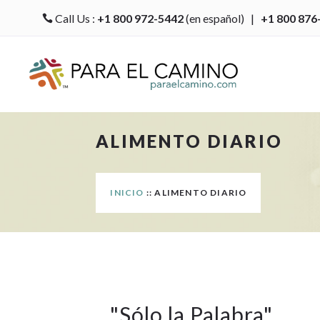
Call Us :
+1 800 972-5442
(en español) |
+1 800 876

ALIMENTO DIARIO
INICIO
:: ALIMENTO DIARIO
"
Sólo la Palabra
"