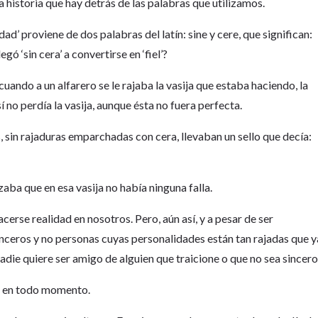
 historia que hay detrás de las palabras que utilizamos.
d’ proviene de dos palabras del latín: sine y cere, que significan:
egó ‘sin cera’ a convertirse en ‘fiel’?
cuando a un alfarero se le rajaba la vasija que estaba haciendo, la
 no perdía la vasija, aunque ésta no fuera perfecta.
s, sin rajaduras emparchadas con cera, llevaban un sello que decía:
zaba que en esa vasija no había ninguna falla.
erse realidad en nosotros. Pero, aún así, y a pesar de ser
nceros y no personas cuyas personalidades están tan rajadas que y
die quiere ser amigo de alguien que traicione o que no sea sincero
o en todo momento.