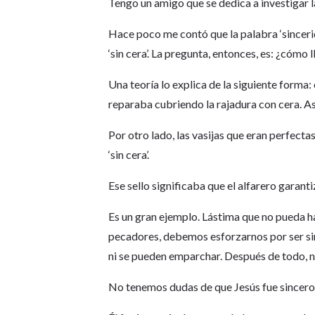
Tengo un amigo que se dedica a investigar la
Hace poco me contó que la palabra ‘sincerida
‘sin cera’. La pregunta, entonces, es: ¿cómo ll
Una teoría lo explica de la siguiente forma: 
reparaba cubriendo la rajadura con cera. Así
Por otro lado, las vasijas que eran perfecta
‘sin cera’.
Ese sello significaba que el alfarero garanti
Es un gran ejemplo. Lástima que no pueda hac
pecadores, debemos esforzarnos por ser si
ni se pueden emparchar. Después de todo, na
No tenemos dudas de que Jesús fue sincer