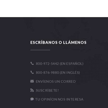
ESCRÍBANOS O LLÁMENOS
800-972-5442 (EN ESPAÑOL)

800-876-9880 (EN INGLÉS)

ENVÍENOS UN CORREO

SUSCRÍBETE!

TU OPINÍON NOS INTERESA
