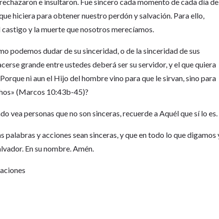
o rechazaron e insultaron. Fue sincero cada momento de cada día de
que hiciera para obtener nuestro perdón y salvación. Para ello,
el castigo y la muerte que nosotros merecíamos.
mo podemos dudar de su sinceridad, o de la sinceridad de sus
acerse grande entre ustedes deberá ser su servidor, y el que quiera
Porque ni aun el Hijo del hombre vino para que le sirvan, sino para
uchos» (Marcos 10:43b-45)?
ndo vea personas que no son sinceras, recuerde a Aquél que sí lo es.
as palabras y acciones sean sinceras, y que en todo lo que digamos 
lvador. En su nombre. Amén.
Naciones