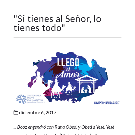
"
Si tienes al Señor, lo
tienes todo
"
diciembre 6, 2017

... Booz engendró con Rut a Obed, y Obed a Yesé. Yesé