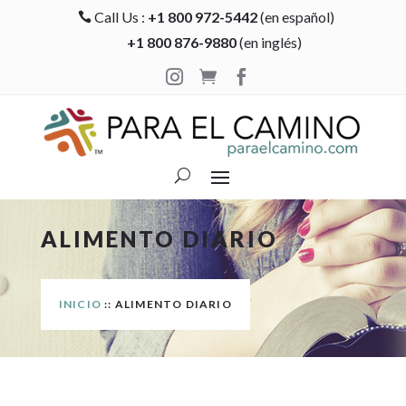
Call Us :
+1 800 972-5442
(en español)

+1 800 876-9880
(en inglés)



ALIMENTO DIARIO
INICIO
:: ALIMENTO DIARIO