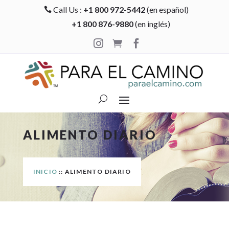
Call Us :
+1 800 972-5442
(en español)

+1 800 876-9880
(en inglés)



ALIMENTO DIARIO
INICIO
:: ALIMENTO DIARIO