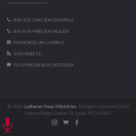
800-972-5442 (EN ESPAÑOL)

800-876-9880 (EN INGLÉS)

ENVÍENOS UN CORREO

SUSCRÍBETE!

TU OPINÍON NOS INTERESA

©
2026
Lutheran Hour Ministries
, All rights reserved. | 660
Mason Ridge Center, St. Louis, MO 63141



