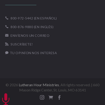
800-972-5442 (EN ESPAÑOL)

800-876-9880 (EN INGLÉS)

ENVÍENOS UN CORREO

SUSCRÍBETE!

TU OPINÍON NOS INTERESA

©
2026
Lutheran Hour Ministries
, All rights reserved. | 660
Mason Ridge Center, St. Louis, MO 63141



