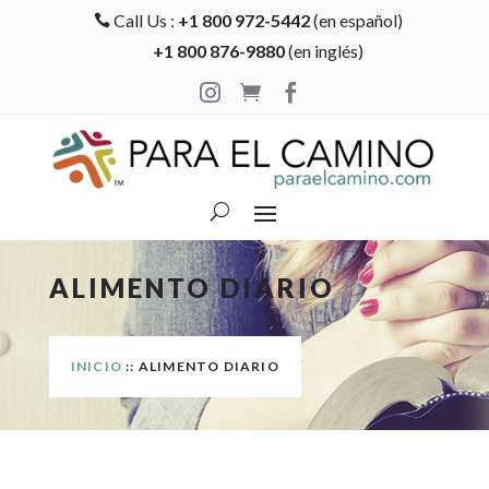
Call Us :
+1 800 972-5442
(en español)

+1 800 876-9880
(en inglés)



ALIMENTO DIARIO
INICIO
:: ALIMENTO DIARIO