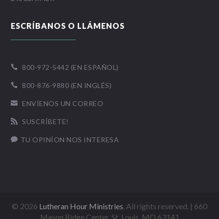
ESCRÍBANOS O LLÁMENOS
800-972-5442 (EN ESPAÑOL)

800-876-9880 (EN INGLÉS)

ENVÍENOS UN CORREO

SUSCRÍBETE!

TU OPINÍON NOS INTERESA

©
2026
Lutheran Hour Ministries
, All rights reserved. | 660
Mason Ridge Center, St. Louis, MO 63141