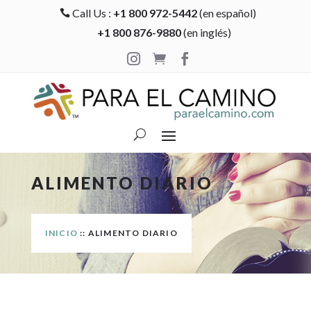
Call Us :
+1 800 972-5442
(en español)

+1 800 876-9880
(en inglés)



ALIMENTO DIARIO
INICIO
:: ALIMENTO DIARIO