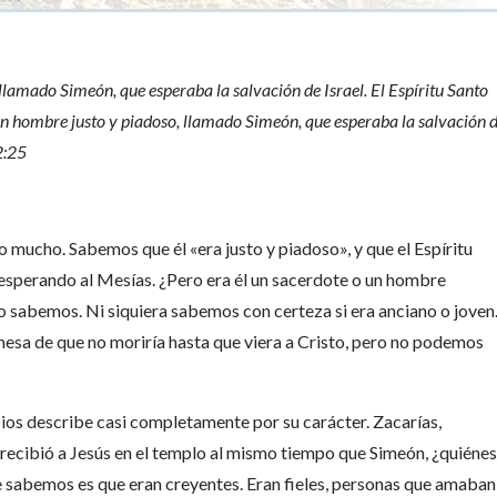
llamado Simeón, que esperaba la salvación de Israel. El Espíritu Santo
un hombre justo y piadoso, llamado Simeón, que esperaba la salvación 
2:25
ucho. Sabemos que él «era justo y piadoso», y que el Espíritu
esperando al Mesías. ¿Pero era él un sacerdote o un hombre
 sabemos. Ni siquiera sabemos con certeza si era anciano o joven
esa de que no moriría hasta que viera a Cristo, pero no podemos
Dios describe casi completamente por su carácter. Zacarías,
ue recibió a Jesús en el templo al mismo tiempo que Simeón, ¿quiéne
e sabemos es que eran creyentes. Eran fieles, personas que amaban