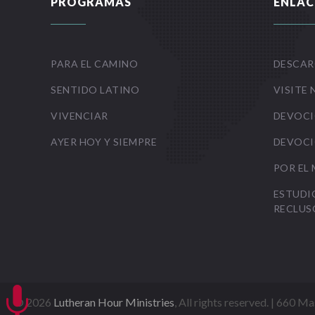
PROGRAMAS
ENLAC
PARA EL CAMINO
DESCAR
SENTIDO LATINO
VISITE 
VIVENCIAR
DEVOCI
AYER HOY Y SIEMPRE
DEVOCI
POR EL
ESTUDI
RECLUS

©
2026
Lutheran Hour Ministries
, All rights reserved. | 660 