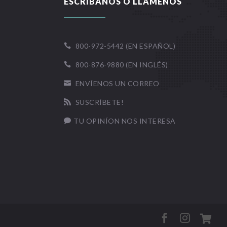
ESCRÍBANOS O LLÁMENOS
800-972-5442 (EN ESPAÑOL)

800-876-9880 (EN INGLÉS)

ENVÍENOS UN CORREO

SUSCRÍBETE!

TU OPINÍON NOS INTERESA



