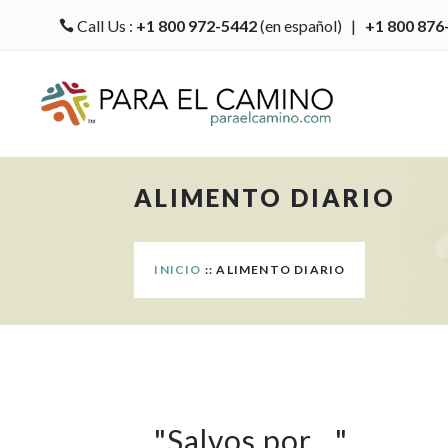
Call Us :
+1 800 972-5442
(en español) |
+1 800 876

ALIMENTO DIARIO
INICIO
:: ALIMENTO DIARIO
"
Salvos por…
"