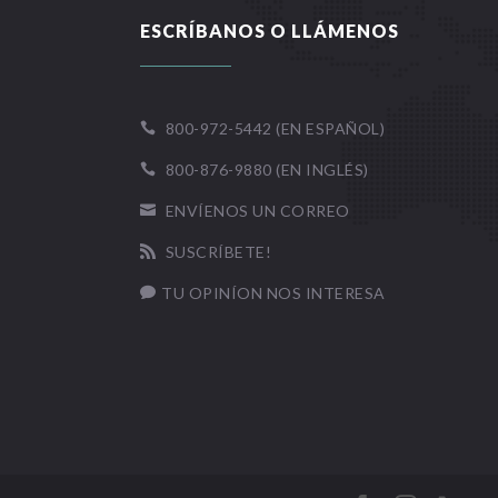
ESCRÍBANOS O LLÁMENOS
800-972-5442 (EN ESPAÑOL)

800-876-9880 (EN INGLÉS)

ENVÍENOS UN CORREO

SUSCRÍBETE!

TU OPINÍON NOS INTERESA
