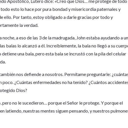
Credo Apostólico, Lutero dice: «Creo que Dios… me protege de todo
Y todo esto lo hace por pura bondad y misericordia paternales y
de ello. Por tanto, estoy obligado a darle gracias por todo y
iertamente la verdad.
a noche, a eso de las 3 de la madrugada, John estaba ayudando a u
as balas lo alcanzó a él. Increíblemente, la bala no llegó a su cuerp
 detiene una bala, pero esta bala se incrustó con la pila del celular
ada.
 también nos defiende a nosotros. Permítame preguntarle: ¿cuánta
 un poco. ¿Cuántas enfermedades no ha tenido? ¿Cuántos accidente
rotegido Dios?
, pero no le sucedieron… porque el Señor le protege. Y porque el
en latiendo, nuestras mentes siguen pensando, y nuestros pulmone