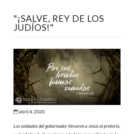
"
¡SALVE, REY DE LOS
JUDÍOS!
"
abril 4, 2020

Los soldados del gobernador llevaron a Jesús al pretorio,