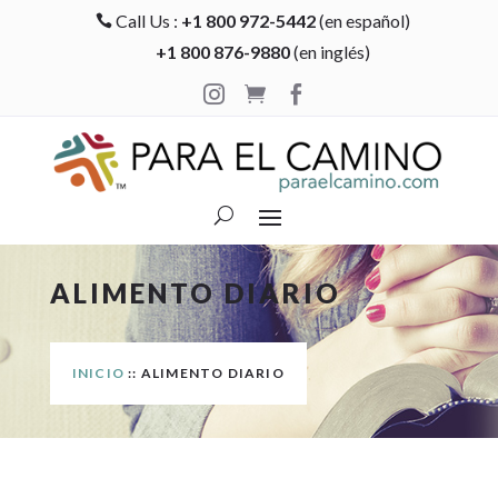
Call Us :
+1 800 972-5442
(en español)

+1 800 876-9880
(en inglés)



ALIMENTO DIARIO
INICIO
:: ALIMENTO DIARIO