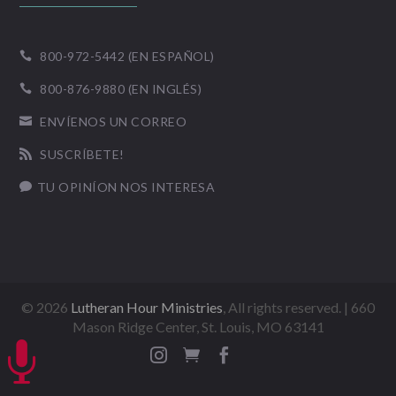
800-972-5442 (EN ESPAÑOL)

800-876-9880 (EN INGLÉS)

ENVÍENOS UN CORREO

SUSCRÍBETE!

TU OPINÍON NOS INTERESA

©
2026
Lutheran Hour Ministries
, All rights reserved. | 660
Mason Ridge Center, St. Louis, MO 63141



