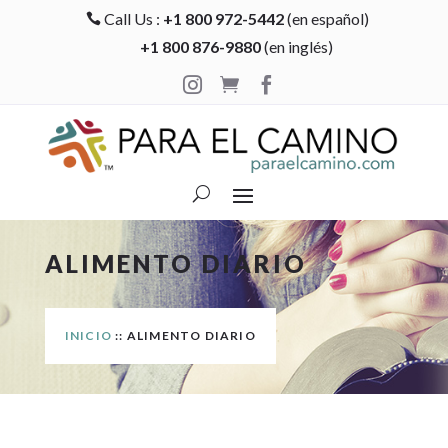
Call Us :
+1 800 972-5442
(en español)

+1 800 876-9880
(en inglés)



ALIMENTO DIARIO
INICIO
:: ALIMENTO DIARIO