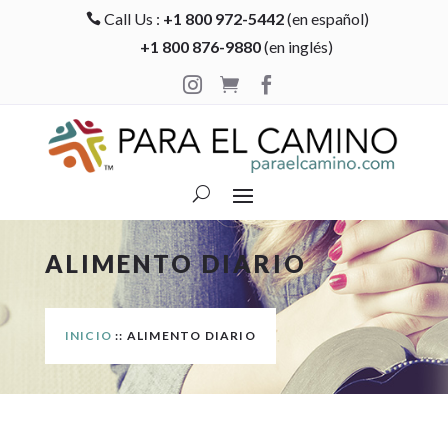
Call Us :
+1 800 972-5442
(en español)

+1 800 876-9880
(en inglés)



ALIMENTO DIARIO
INICIO
:: ALIMENTO DIARIO