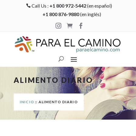
Call Us :
+1 800 972-5442
(en español)

+1 800 876-9880
(en inglés)



ALIMENTO DIARIO
INICIO
:: ALIMENTO DIARIO