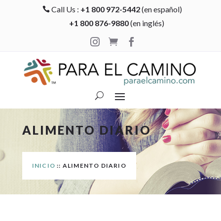
Call Us :
+1 800 972-5442
(en español)

+1 800 876-9880
(en inglés)



ALIMENTO DIARIO
INICIO
:: ALIMENTO DIARIO