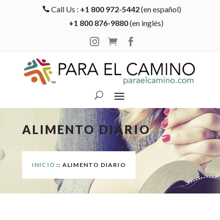
Call Us :
+1 800 972-5442
(en español)

+1 800 876-9880
(en inglés)



ALIMENTO DIARIO
INICIO
:: ALIMENTO DIARIO