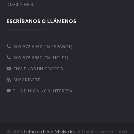
DISCLAIMER
ESCRÍBANOS O LLÁMENOS
800-972-5442 (EN ESPAÑOL)

800-876-9880 (EN INGLÉS)

ENVÍENOS UN CORREO

SUSCRÍBETE!

TU OPINÍON NOS INTERESA

©
2026
Lutheran Hour Ministries
, All rights reserved. | 660