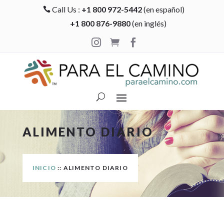
Call Us :
+1 800 972-5442
(en español)

+1 800 876-9880
(en inglés)



ALIMENTO DIARIO
INICIO
:: ALIMENTO DIARIO