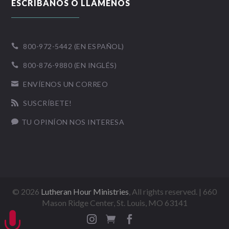
ESCRÍBANOS O LLÁMENOS
800-972-5442 (EN ESPAÑOL)

800-876-9880 (EN INGLÉS)

ENVÍENOS UN CORREO

SUSCRÍBETE!

TU OPINÍON NOS INTERESA

©
2026
Lutheran Hour Ministries
, All rights reserved. | 660
Mason Ridge Center, St. Louis, MO 63141



