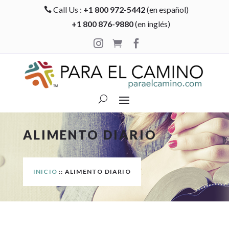
Call Us :
+1 800 972-5442
(en español)

+1 800 876-9880
(en inglés)



ALIMENTO DIARIO
INICIO
:: ALIMENTO DIARIO