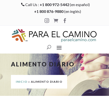
Call Us :
+1 800 972-5442
(en español)

+1 800 876-9880
(en inglés)



ALIMENTO DIARIO
INICIO
:: ALIMENTO DIARIO