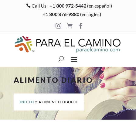
Call Us :
+1 800 972-5442
(en español)

+1 800 876-9880
(en inglés)



ALIMENTO DIARIO
INICIO
:: ALIMENTO DIARIO