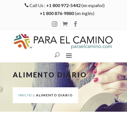
Call Us :
+1 800 972-5442
(en español)

+1 800 876-9880
(en inglés)



ALIMENTO DIARIO
INICIO
:: ALIMENTO DIARIO