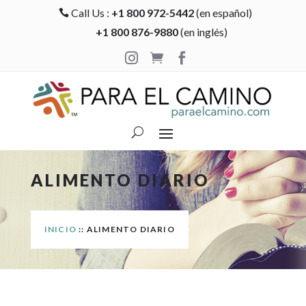
Call Us :
+1 800 972-5442
(en español)

+1 800 876-9880
(en inglés)



ALIMENTO DIARIO
INICIO
:: ALIMENTO DIARIO