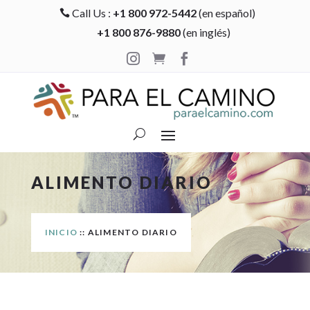
Call Us :
+1 800 972-5442
(en español)

+1 800 876-9880
(en inglés)



ALIMENTO DIARIO
INICIO
:: ALIMENTO DIARIO