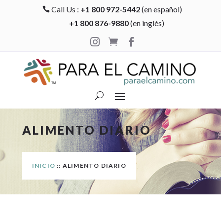
Call Us :
+1 800 972-5442
(en español)

+1 800 876-9880
(en inglés)



ALIMENTO DIARIO
INICIO
:: ALIMENTO DIARIO