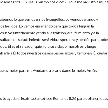
olosenses 1:15). Y Jesús mismo nos dice: «El que me ha visto a mí, h
abemos lo que vemos en los Evangelios. Lo vemos sanando y
a los heridos. Lo vemos enseñando para que todos tengan la
sús voluntariamente yendo a la traición, al sufrimiento y a la
esultado de su sufrimiento será vida, esperanza y perdón para todo
os. Él es el Salvador quien dio su vida por nosotros y luego
fiarle a Él todos nuestros deseos, esperanzas y temores? Él cuidar
 que es mejor para mí. Ayúdame a orar y dame lo mejor. Amén.
s te ayuda el Espíritu Santo? Lee Romanos 8:26 para obtener ideas