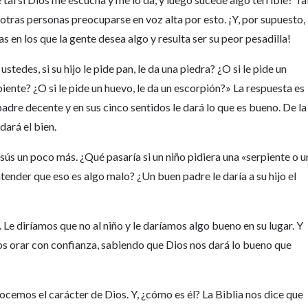
otras personas preocuparse en voz alta por esto. ¡Y, por supuesto,
en los que la gente desea algo y resulta ser su peor pesadilla!
ustedes, si su hijo le pide pan, le da una piedra? ¿O si le pide un
iente? ¿O si le pide un huevo, le da un escorpión?» La respuesta es
 padre decente y en sus cinco sentidos le dará lo que es bueno. De la
dará el bien.
ús un poco más. ¿Qué pasaría si un niño pidiera una «serpiente o u
ender que eso es algo malo? ¿Un buen padre le daría a su hijo el
Le diríamos que no al niño y le daríamos algo bueno en su lugar. Y
 orar con confianza, sabiendo que Dios nos dará lo bueno que
emos el carácter de Dios. Y, ¿cómo es él? La Biblia nos dice que