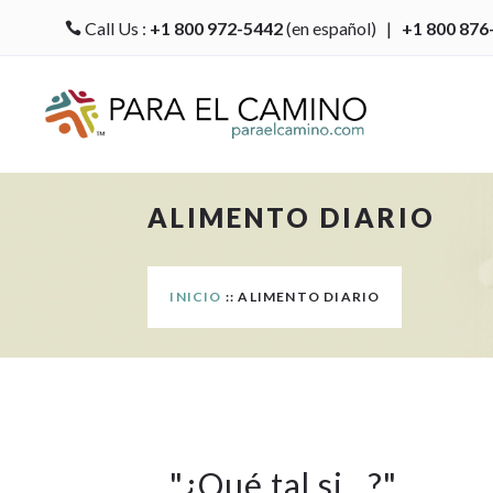
Call Us :
+1 800 972-5442
(en español) |
+1 800 876

ALIMENTO DIARIO
INICIO
:: ALIMENTO DIARIO
"
¿Qué tal si…?
"