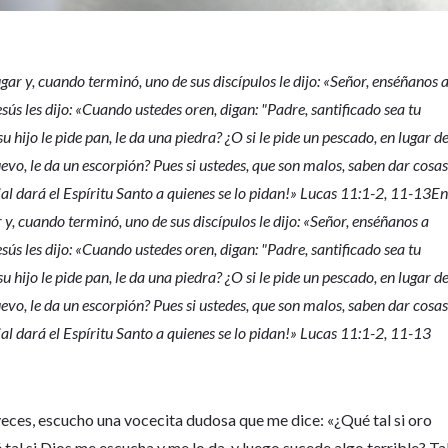
gar y, cuando terminó, uno de sus discípulos le dijo: «Señor, enséñanos 
sús les dijo: «Cuando ustedes oren, digan: "Padre, santificado sea tu
u hijo le pide pan, le da una piedra? ¿O si le pide un pescado, en lugar de
uevo, le da un escorpión? Pues si ustedes, que son malos, saben dar cosa
ial dará el Espíritu Santo a quienes se lo pidan!» Lucas 11:1-2, 11-13E
 y, cuando terminó, uno de sus discípulos le dijo: «Señor, enséñanos a
sús les dijo: «Cuando ustedes oren, digan: "Padre, santificado sea tu
u hijo le pide pan, le da una piedra? ¿O si le pide un pescado, en lugar de
uevo, le da un escorpión? Pues si ustedes, que son malos, saben dar cosa
ial dará el Espíritu Santo a quienes se lo pidan!» Lucas 11:1-2, 11-13
veces, escucho una vocecita dudosa que me dice: «¿Qué tal si oro
 tal si Dios me escucha y me lo da, y luego sucede algo terrible? Ta