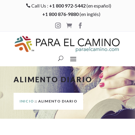
Call Us :
+1 800 972-5442
(en español)

+1 800 876-9880
(en inglés)



ALIMENTO DIARIO
INICIO
:: ALIMENTO DIARIO