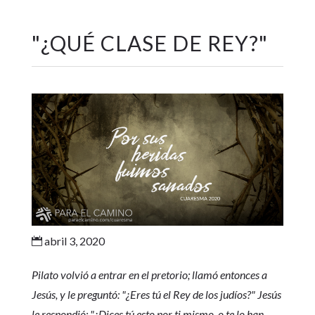
"
¿QUÉ CLASE DE REY?
"
abril 3, 2020

Pilato volvió a entrar en el pretorio; llamó entonces a
Jesús, y le preguntó: "¿Eres tú el Rey de los judíos?" Jesús
le respondió: "¿Dices tú esto por ti mismo, o te lo han