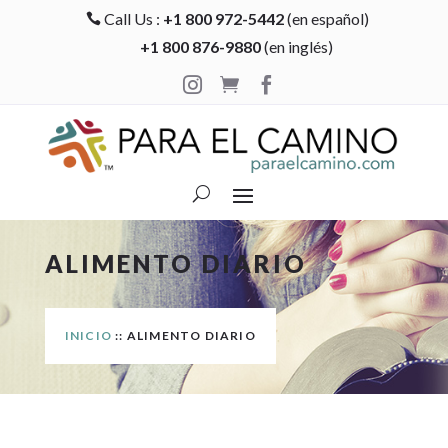
Call Us :
+1 800 972-5442
(en español)

+1 800 876-9880
(en inglés)



ALIMENTO DIARIO
INICIO
:: ALIMENTO DIARIO