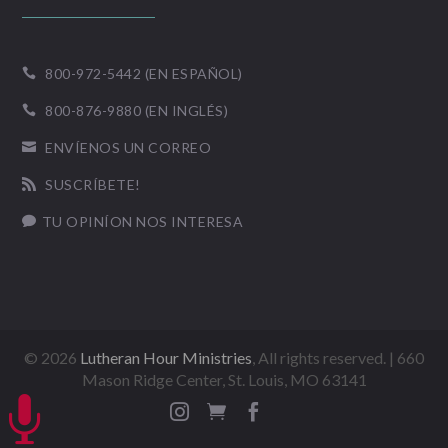
800-972-5442 (EN ESPAÑOL)

800-876-9880 (EN INGLÉS)

ENVÍENOS UN CORREO

SUSCRÍBETE!

TU OPINÍON NOS INTERESA

©
2026
Lutheran Hour Ministries
, All rights reserved. | 660
Mason Ridge Center, St. Louis, MO 63141



