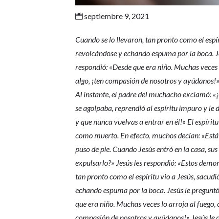
septiembre 9, 2021

Cuando se lo llevaron, tan pronto como el espír
revolcándose y echando espuma por la boca. Je
respondió: «Desde que era niño. Muchas veces lo
algo, ¡ten compasión de nosotros y ayúdanos!» 
Al instante, el padre del muchacho exclamó: 
se agolpaba, reprendió al espíritu impuro y le 
y que nunca vuelvas a entrar en él!» El espírit
como muerto. En efecto, muchos decían: «Está 
puso de pie. Cuando Jesús entró en la casa, su
expulsarlo?» Jesús les respondió: «Estos demo
tan pronto como el espíritu vio a Jesús, sacud
echando espuma por la boca. Jesús le preguntó
que era niño. Muchas veces lo arroja al fuego, o
compasión de nosotros y ayúdanos!» Jesús le di