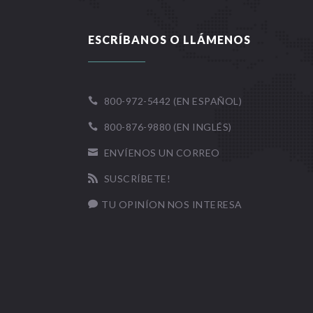
ESCRÍBANOS O LLÁMENOS
800-972-5442 (EN ESPAÑOL)

800-876-9880 (EN INGLÉS)

ENVÍENOS UN CORREO

SUSCRÍBETE!

TU OPINÍON NOS INTERESA
