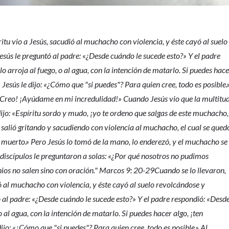
itu vio a Jesús, sacudió al muchacho con violencia, y éste cayó al suelo
sús le preguntó al padre: «¿Desde cuándo le sucede esto?» Y el padre
 arroja al fuego, o al agua, con la intención de matarlo. Si puedes hac
Jesús le dijo: «¿Cómo que "si puedes"? Para quien cree, todo es posible.
«¡Creo! ¡Ayúdame en mi incredulidad!» Cuando Jesús vio que la multitu
dijo: «Espíritu sordo y mudo, ¡yo te ordeno que salgas de este muchacho,
u salió gritando y sacudiendo con violencia al muchacho, el cual se qued
muerto.» Pero Jesús lo tomó de la mano, lo enderezó, y el muchacho se
s discípulos le preguntaron a solas: «¿Por qué nosotros no pudimos
nios no salen sino con oración." Marcos 9: 20-29Cuando se lo llevaron,
ió al muchacho con violencia, y éste cayó al suelo revolcándose y
 al padre: «¿Desde cuándo le sucede esto?» Y el padre respondió: «Desd
 al agua, con la intención de matarlo. Si puedes hacer algo, ¡ten
jo: «¿Cómo que "si puedes"? Para quien cree, todo es posible.» Al