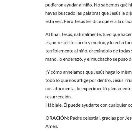
pudieron ayudar al niño. No sabemos qué hi
hayan buscado las palabras que Jesús le di
esta vez. Pero Jesús les dice que era la orac
Al final, Jesús, naturalmente, tuvo que hac
es, un «espíritu sordo y mudo», y lo echa fu
terriblemente al niño, drenándolo de todas 
mano, lo enderezó, y el muchacho se puso de
¡Y cómo anhelamos que Jesús haga lo mismo
todo lo que nos aflige por dentro, Jesús irr
nos atormenta; lo experimentó plenamente; l
resurrección.
Háblale. Él puede ayudarte con cualquier co
ORACIÓN
: Padre celestial, gracias por J
Amén.