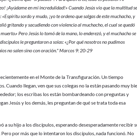
eo! ¡Ayúdame en mi incredulidad!» Cuando Jesús vio que la multitud s
o: «Espíritu sordo y mudo, ¡yo te ordeno que salgas de este muchacho, y
salió gritando y sacudiendo con violencia al muchacho, el cual se quedó
muerto.» Pero Jesús lo tomó de la mano, lo enderezó, y el muchacho se
s discípulos le preguntaron a solas: «¿Por qué nosotros no pudimos
nios no salen sino con oración." Marcos 9: 20-29
recientemente en el Monte de la Transfiguración. Un tiempo
os. Cuando llegan, ven que sus colegas no la están pasando muy bi
lrededor; los escribas los están bombardeando con preguntas y
n Jesús y los demás, les preguntan de qué se trata toda esa
ó a su hijo a los discípulos, esperando desesperadamente recibir s
 Pero por más que lo intentaron los discípulos, nada funcionó. No