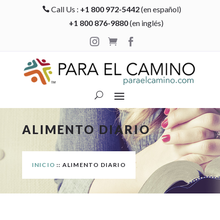
Call Us :
+1 800 972-5442
(en español)

+1 800 876-9880
(en inglés)



ALIMENTO DIARIO
INICIO
:: ALIMENTO DIARIO