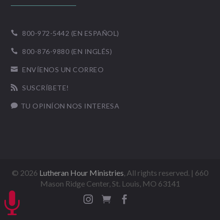
800-972-5442 (EN ESPAÑOL)

800-876-9880 (EN INGLÉS)

ENVÍENOS UN CORREO

SUSCRÍBETE!

TU OPINÍON NOS INTERESA

©
2026
Lutheran Hour Ministries
, All rights reserved. | 660
Mason Ridge Center, St. Louis, MO 63141



