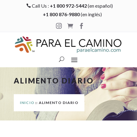
Call Us :
+1 800 972-5442
(en español)

+1 800 876-9880
(en inglés)



ALIMENTO DIARIO
INICIO
:: ALIMENTO DIARIO