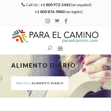
Call Us :
+1 800 972-5442
(en español)

+1 800 876-9880
(en inglés)



ALIMENTO DIARIO
INICIO
:: ALIMENTO DIARIO