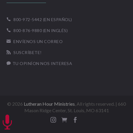
800-972-5442 (EN ESPAÑOL)

800-876-9880 (EN INGLÉS)

ENVÍENOS UN CORREO

SUSCRÍBETE!

TU OPINÍON NOS INTERESA

©
2026
Lutheran Hour Ministries
, All rights reserved. | 660
Mason Ridge Center, St. Louis, MO 63141



