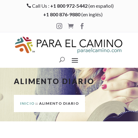
Call Us :
+1 800 972-5442
(en español)

+1 800 876-9880
(en inglés)



ALIMENTO DIARIO
INICIO
:: ALIMENTO DIARIO