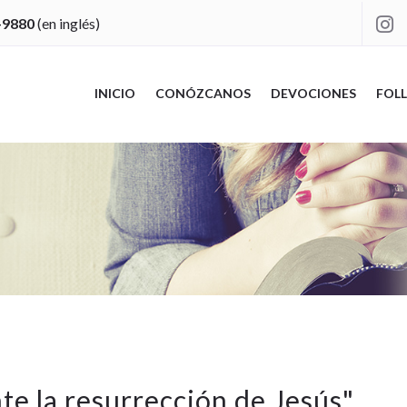
-9880
(en inglés)

INICIO
CONÓZCANOS
DEVOCIONES
FOLL
te la resurrección de Jesús
"