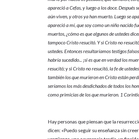
apareció a Cefas, y luego a los doce. Después 
aún viven, y otros ya han muerto. Luego se apa
apareció a mí, que soy como un niño nacido fuer
muertos, ¿cómo es que algunos de ustedes dicen
tampoco Cristo resucitó. Y si Cristo no resucit
ustedes. Entonces resultaríamos testigos falsos
habría sucedido... ¡si es que en verdad los mue
resucitó; y si Cristo no resucitó, la fe de usted
también los que murieron en Cristo están perdi
seríamos los más desdichados de todos los homb
como primicias de los que murieron. 1 Corinti
Hay personas que piensan que la resurrecci
dicen: «Puedo seguir su enseñanza sin creer 
vergüenza, una ocurrencia tardía, un final f