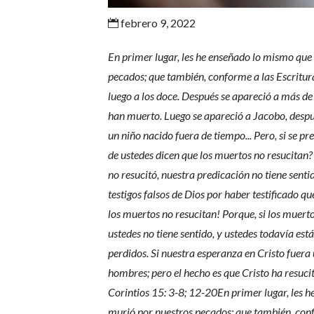
febrero 9, 2022

En primer lugar, les he enseñado lo mismo que 
pecados; que también, conforme a las Escrituras
luego a los doce. Después se apareció a más de
han muerto. Luego se apareció a Jacobo, despu
un niño nacido fuera de tiempo... Pero, si se p
de ustedes dicen que los muertos no resucitan? 
no resucitó, nuestra predicación no tiene senti
testigos falsos de Dios por haber testificado qu
los muertos no resucitan! Porque, si los muertos
ustedes no tiene sentido, y ustedes todavía est
perdidos. Si nuestra esperanza en Cristo fuera
hombres; pero el hecho es que Cristo ha resuci
Corintios 15: 3-8; 12-20En primer lugar, les h
murió por nuestros pecados; que también, confor