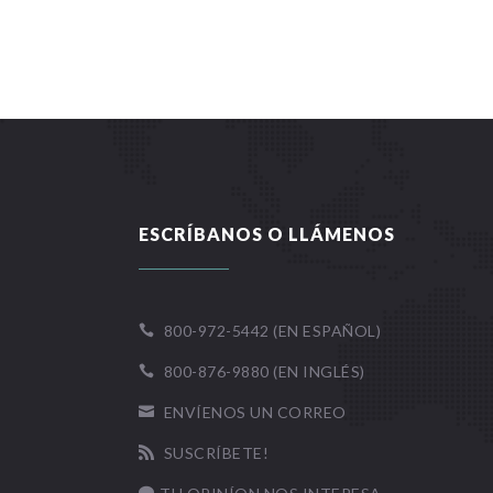
ESCRÍBANOS O LLÁMENOS
800-972-5442 (EN ESPAÑOL)

800-876-9880 (EN INGLÉS)

ENVÍENOS UN CORREO

SUSCRÍBETE!
