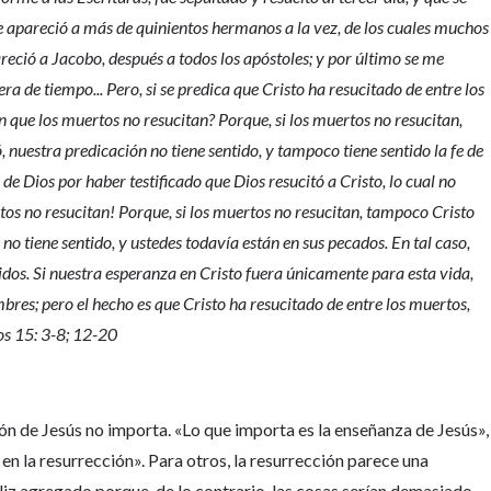
se apareció a más de quinientos hermanos a la vez, de los cuales muchos
reció a Jacobo, después a todos los apóstoles; y por último se me
a de tiempo... Pero, si se predica que Cristo ha resucitado de entre los
 que los muertos no resucitan? Porque, si los muertos no resucitan,
ó, nuestra predicación no tiene sentido, y tampoco tiene sentido la fe de
 de Dios por haber testificado que Dios resucitó a Cristo, lo cual no
rtos no resucitan! Porque, si los muertos no resucitan, tampoco Cristo
es no tiene sentido, y ustedes todavía están en sus pecados. En tal caso,
dos. Si nuestra esperanza en Cristo fuera únicamente para esta vida,
res; pero el hecho es que Cristo ha resucitado de entre los muertos,
os 15: 3-8; 12-20
ón de Jesús no importa. «Lo que importa es la enseñanza de Jesús»,
en la resurrección». Para otros, la resurrección parece una
eliz agregado porque, de lo contrario, las cosas serían demasiado