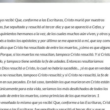
yo recibí: Que, conforme a las Escrituras, Cristo murió por nuestros
, fue sepultado y resucitó al tercer día; y que se apareció a Cefas, y
 quinientos hermanos a la vez, de los cuales muchos aún viven, y otros 
és a todos los apóstoles; y por último se me apareció a mí, que soy co
redica que Cristo ha resucitado de entre los muertos, ¿cómo es que algun
Porque, si los muertos no resucitan, tampoco Cristo resucitó. Y si Crist
do, y tampoco tiene sentido la fe de ustedes. Entonces resultaríamos
e Dios resucitó a Cristo, lo cual no habría sucedido... ¡si es que en verda
 no resucitan, tampoco Cristo resucitó; y si Cristo no resucitó, la fe de
án en sus pecados. En tal caso, también los que murieron en Cristo están
 únicamente para esta vida, seríamos los más desdichados de todos los
tado de entre los muertos, como primicias de los que murieron. 1
e enseñado lo mismo que yo recibí: Que, conforme a las Escrituras, Cris
me a las Escrituras, fue sepultado y resucitó al tercer día; y que se