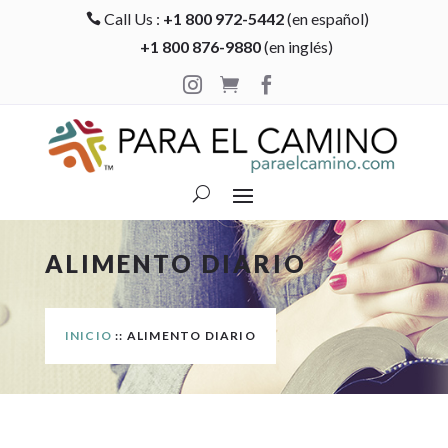
Call Us :
+1 800 972-5442
(en español)

+1 800 876-9880
(en inglés)



ALIMENTO DIARIO
INICIO
:: ALIMENTO DIARIO