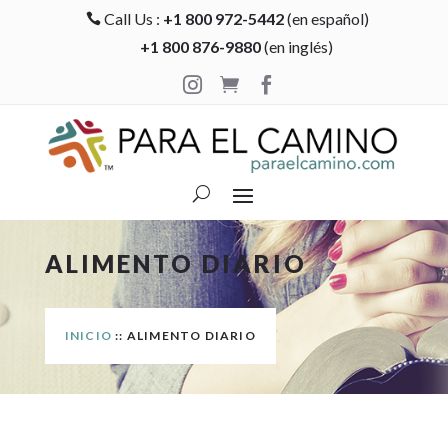
Call Us :
+1 800 972-5442
(en español)

+1 800 876-9880
(en inglés)



ALIMENTO DIARIO
INICIO
:: ALIMENTO DIARIO