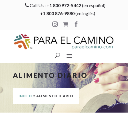
Call Us :
+1 800 972-5442
(en español)

+1 800 876-9880
(en inglés)



ALIMENTO DIARIO
INICIO
:: ALIMENTO DIARIO