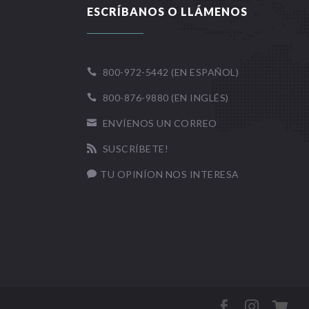
ESCRÍBANOS O LLÁMENOS
800-972-5442 (EN ESPAÑOL)

800-876-9880 (EN INGLÉS)

ENVÍENOS UN CORREO

SUSCRÍBETE!

TU OPINÍON NOS INTERESA



