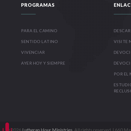
PROGRAMAS
ENLAC
PARA EL CAMINO
DESCAR
SENTIDO LATINO
VISITE 
VIVENCIAR
DEVOCI
AYER HOY Y SIEMPRE
DEVOCI
POR EL
ESTUDI
RECLUS

©
2026
Lutheran Hour Ministries
, All rights reserved. | 660 