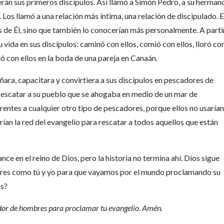
serán sus primeros discípulos. Así llamó a Simón Pedro, a su herman
 Los llamó a una relación más íntima, una relación de discipulado. 
s de Él, sino que también lo conocerían más personalmente. A parti
u vida en sus discípulos: caminó con ellos, comió con ellos, lloró co
ó con ellos en la boda de una pareja en Canaán.
ñara, capacitara y convirtiera a sus discípulos en pescadores de
rescatar a su pueblo que se ahogaba en medio de un mar de
erentes a cualquier otro tipo de pescadores, porque ellos no usaría
rían la red del evangelio para rescatar a todos aquellos que están
nce en el reino de Dios, pero la historia no termina ahí. Dios sigue
res como tú y yo para que vayamos por el mundo proclamando su
os?
dor de hombres para proclamar tu evangelio. Amén.