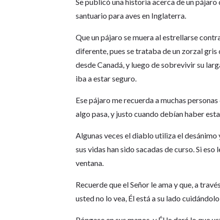
Se publicó una historia acerca de un pájaro
santuario para aves en Inglaterra.
Que un pájaro se muera al estrellarse contra
diferente, pues se trataba de un zorzal gris
desde Canadá, y luego de sobrevivir su larga
iba a estar seguro.
Ese pájaro me recuerda a muchas personas q
algo pasa, y justo cuando debían haber esta
Algunas veces el diablo utiliza el desánimo 
sus vidas han sido sacadas de curso. Si eso l
ventana.
Recuerde que el Señor le ama y que, a travé
usted no lo vea, Él está a su lado cuidándo
Póngase en sus manos, y Él le dará lo que us