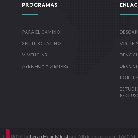
PROGRAMAS
ENLAC
PARA EL CAMINO
DESCAR
SENTIDO LATINO
VISITE 
VIVENCIAR
DEVOCI
AYER HOY Y SIEMPRE
DEVOCI
POR EL
ESTUDI
RECLUS

©
2026
Lutheran Hour Ministries
, All rights reserved. | 660 