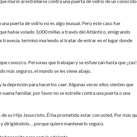
 que murió al estrellarse contra una puerta de vidrio de un conocido
 una puerta de vidrio no es algo inusual. Pero este caso fue
 que había volado 3,000 millas a través del Atlántico, emigrando
 travesía, terminó muriendo al tratar de entrar en el lugar donde
ue conozco. Personas que trabajan y se esfuerzan hasta que ¡zas!
do más seguros, el mundo se les viene abajo.
y la depresión para hacerlos caer. Algunas veces ellos sienten que
e suena familiar, por favor no se estrelle contra una puerta o una
s de su Hijo Jesucristo, Él ha prometido estar con usted. Por más q
lo y dirigiéndolo… porque quiere mantenerlo seguro.
ted necesita para seguir adelante.