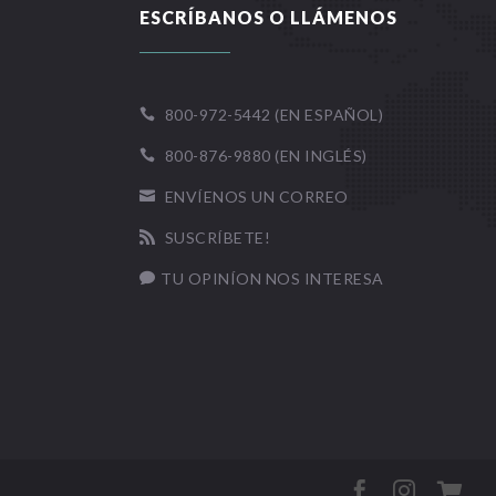
ESCRÍBANOS O LLÁMENOS
800-972-5442 (EN ESPAÑOL)

800-876-9880 (EN INGLÉS)

ENVÍENOS UN CORREO

SUSCRÍBETE!

TU OPINÍON NOS INTERESA



