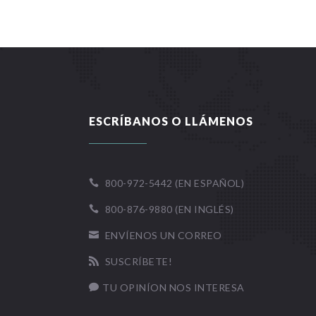
ESCRÍBANOS O LLÁMENOS
800-972-5442 (EN ESPAÑOL)

800-876-9880 (EN INGLÉS)

ENVÍENOS UN CORREO

SUSCRÍBETE!

TU OPINÍON NOS INTERESA
