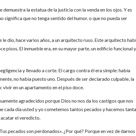
e demuestra la estatua de la justicia con la venda en los ojos. Y es
o no significa que no tenga sentido del humor, o que no pueda ser
e le dio, hace varios años, a un arquitecto ruso. Este arquitecto hab
e pisos. El inmueble era, en su mayor parte, un edificio funcional 
gligencia y llevado a corte. El cargo contra él era simple: había
mente, no había puesto uno. Después de ser declarado culpable, la
: vivir en un apartamento en el piso doce.
samente agradecidos porque Dios no nos da los castigos que nos
ue cada día usted y yo cometemos tantos pecados y hacemos tant
acatar el veredicto.
 «Tus pecados son perdonados». ¿Por qué? Porque en vez de darnos