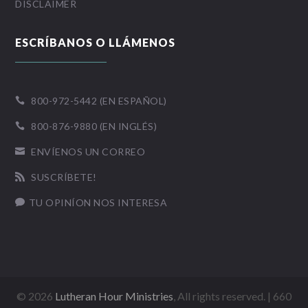
DISCLAIMER
ESCRÍBANOS O LLÁMENOS
800-972-5442 (EN ESPAÑOL)

800-876-9880 (EN INGLÉS)

ENVÍENOS UN CORREO

SUSCRÍBETE!

TU OPINÍON NOS INTERESA

©
2026
Lutheran Hour Ministries
, All rights reserved. | 660