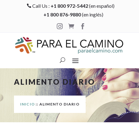
Call Us :
+1 800 972-5442
(en español)

+1 800 876-9880
(en inglés)



ALIMENTO DIARIO
INICIO
:: ALIMENTO DIARIO