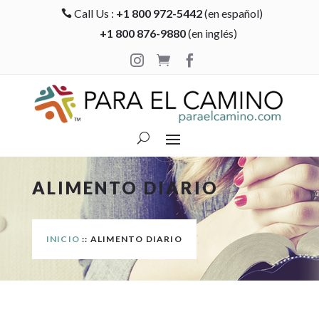
Call Us :
+1 800 972-5442
(en español)

+1 800 876-9880
(en inglés)



ALIMENTO DIARIO
INICIO
:: ALIMENTO DIARIO