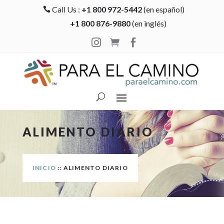
Call Us :
+1 800 972-5442
(en español)

+1 800 876-9880
(en inglés)



ALIMENTO DIARIO
INICIO
:: ALIMENTO DIARIO