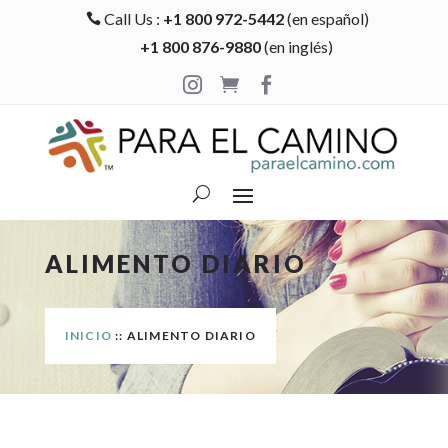
Call Us :
+1 800 972-5442
(en español)

+1 800 876-9880
(en inglés)



ALIMENTO DIARIO
INICIO
:: ALIMENTO DIARIO