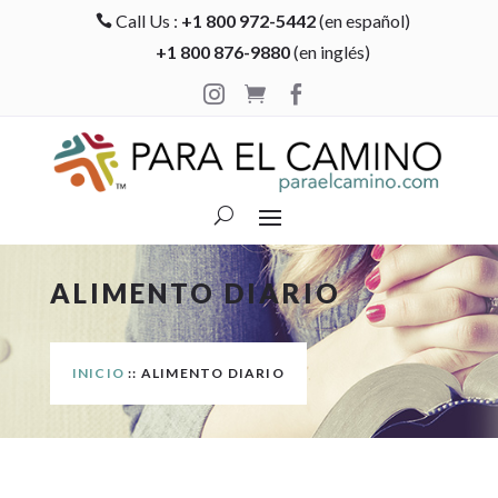
Call Us :
+1 800 972-5442
(en español)

+1 800 876-9880
(en inglés)



ALIMENTO DIARIO
INICIO
:: ALIMENTO DIARIO