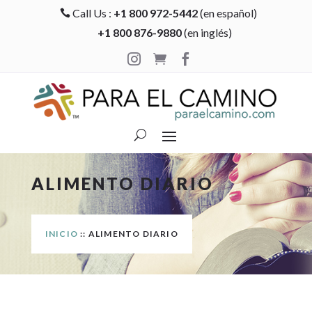
Call Us :
+1 800 972-5442
(en español)

+1 800 876-9880
(en inglés)



ALIMENTO DIARIO
INICIO
:: ALIMENTO DIARIO