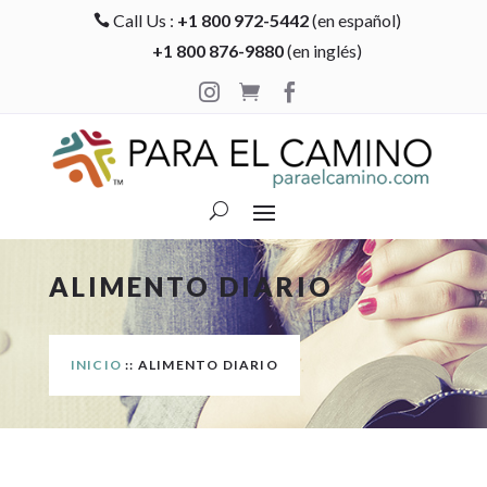
Call Us :
+1 800 972-5442
(en español)

+1 800 876-9880
(en inglés)



ALIMENTO DIARIO
INICIO
:: ALIMENTO DIARIO