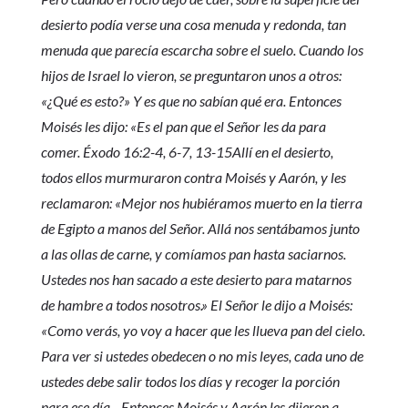
desierto podía verse una cosa menuda y redonda, tan
menuda que parecía escarcha sobre el suelo. Cuando los
hijos de Israel lo vieron, se preguntaron unos a otros:
«¿Qué es esto?» Y es que no sabían qué era. Entonces
Moisés les dijo: «Es el pan que el Señor les da para
comer. Éxodo 16:2-4, 6-7, 13-15Allí en el desierto,
todos ellos murmuraron contra Moisés y Aarón, y les
reclamaron: «Mejor nos hubiéramos muerto en la tierra
de Egipto a manos del Señor. Allá nos sentábamos junto
a las ollas de carne, y comíamos pan hasta saciarnos.
Ustedes nos han sacado a este desierto para matarnos
de hambre a todos nosotros.» El Señor le dijo a Moisés:
«Como verás, yo voy a hacer que les llueva pan del cielo.
Para ver si ustedes obedecen o no mis leyes, cada uno de
ustedes debe salir todos los días y recoger la porción
para ese día... Entonces Moisés y Aarón les dijeron a