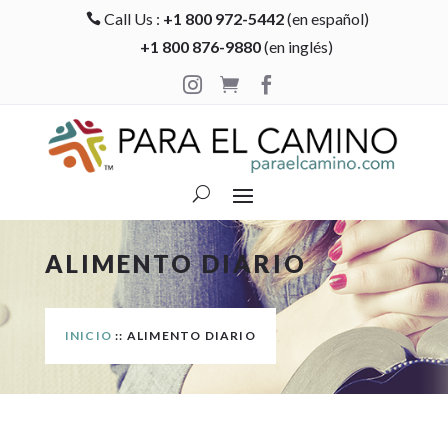
Call Us :
+1 800 972-5442
(en español)

+1 800 876-9880
(en inglés)



ALIMENTO DIARIO
INICIO
:: ALIMENTO DIARIO