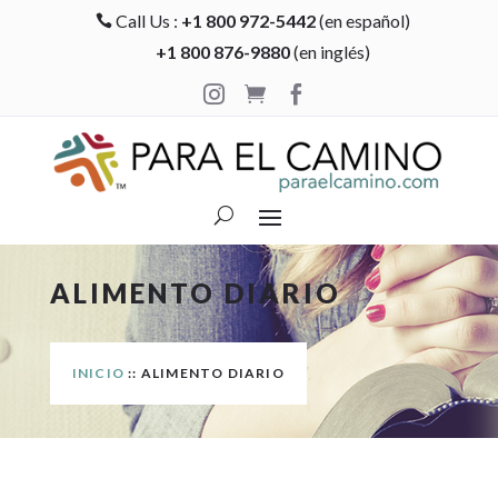
Call Us :
+1 800 972-5442
(en español)

+1 800 876-9880
(en inglés)



ALIMENTO DIARIO
INICIO
:: ALIMENTO DIARIO