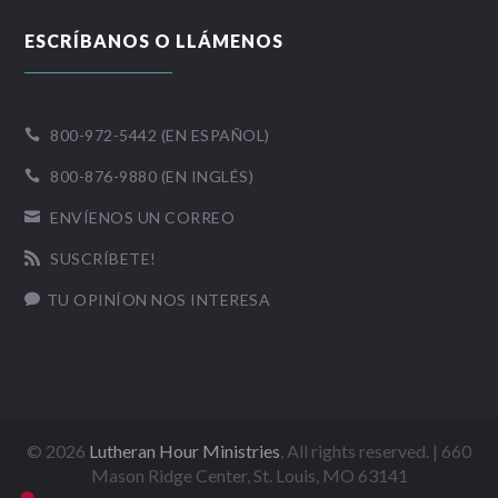
ESCRÍBANOS O LLÁMENOS
800-972-5442 (EN ESPAÑOL)

800-876-9880 (EN INGLÉS)

ENVÍENOS UN CORREO

SUSCRÍBETE!

TU OPINÍON NOS INTERESA

©
2026
Lutheran Hour Ministries
, All rights reserved. | 660
Mason Ridge Center, St. Louis, MO 63141