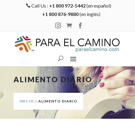
Call Us :
+1 800 972-5442
(en español)

+1 800 876-9880
(en inglés)



ALIMENTO DIARIO
INICIO
:: ALIMENTO DIARIO